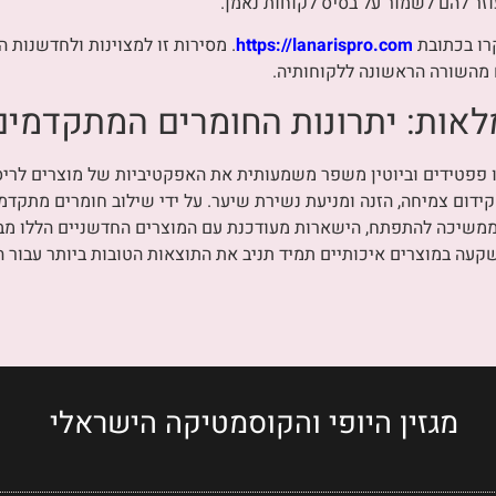
זר להם לשמור על בסיס לקוחות נאמן.
קרו בכתובת
https://lanarispro.com
. מסירות זו למצוינות ולחדשנות 
 מהשורה הראשונה ללקוחותיה.
מלאות: יתרונות החומרים המתקדמים
 פפטידים וביוטין משפר משמעותית את האפקטיביות של מוצרים לריס
 קידום צמיחה, הזנה ומניעת נשירת שיער. על ידי שילוב חומרים מתקדמי
י ממשיכה להתפתח, הישארות מעודכנת עם המוצרים החדשניים הללו 
השקעה במוצרים איכותיים תמיד תניב את התוצאות הטובות ביותר עבור ה
מגזין היופי והקוסמטיקה הישראלי