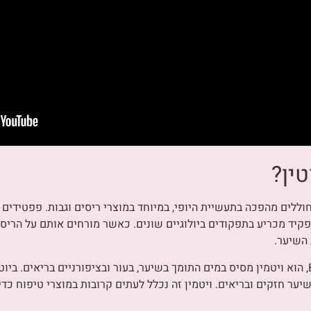
ין?
וללים מהפכה בתעשיית היופי, במיוחד במוצרי ריסים וגבות. פפטידים
פקיד מכריע בתפקודים ביולוגיים שונים. כאשר מורחים אותם על הריסי
 השיער.
מצד שני, ביוטין, הידוע גם בשם ויטמין B7, הוא ויטמין מסיס במים התומך בשיער, בעור ובציפורני
יער חזקים ובריאים. ויטמין זה נכלל לעתים קרובות במוצרי טיפוח כדי 