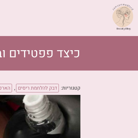
כיצד פפטידים וב
קטגוריות:
דבק להלחמת ריסים
,
הארכת