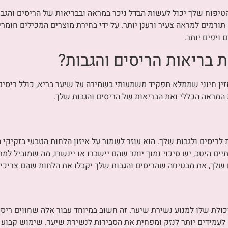
טיפוח שלך יכול לעשות הבדל ניכר במראה ובבריאות של הריסים והגב
ורמים למראה צעיר ורענן יותר. על ידי בחירת מוצרים המכילים חומרי
 ויפים יותר.
ת בריאות הריסים והגבות?
גם כוויטמין B7, הוא חומר מזין חיוני שממלא תפקיד משמעותי בשמירה על שיער בריא, כו
 המראה הכללי ואת הבריאות של הריסים והגבות שלך.
 לריסים ולגבות שלך. הוא עוזר לשמור על איזון הלחות הטבעי בזקיקי ה
ים היטב, יש סיכוי נמוך יותר שהם יישברו או יינשרו, מה שמוביל למר
 שלך, את מבטיחה שהריסים והגבות שלך יקבלו את הלחות שהם צריכים
כולת שלו למנוע נשירת שיער. זה חשוב במיוחד עבור אלה שחווים ריסים 
לעמידים יותר לנזק ומפחית את הסבירות לנשירת שיער. שימוש קבוע 