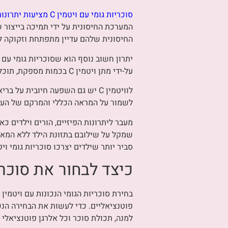
סוכריות גומי עם ויטמין C מציעות יתרונות בריאותיים רבים לילדים, מה שהופך אותן לתוספת חשובה לתזונה היומית שלהם.
המערכת החיסונית על ידי תמיכה בייצור ש
החיסונית שלהם עדיין מתפתחת וזקוקה ל
על-ידי מתן ויטמין C בכמות מספקת, תוכלו להבטיח שילדכם יימנע מחוסרים שעלולים להאט את תהליך הגדילה הטבעי שלו.
לוויטמין C יש גם השפעה חיובית 
לשמור על המראה הכללי והמרקם של העו
שמקל על שילובם בתזונת הילד ללא המאבק 
סביר יותר שילדים יצרכו סוכריות גומי וי
כיצד לבחור את סוכריו
למנה, תכולת סוכר וכל אלרגן פוטנציאלי 