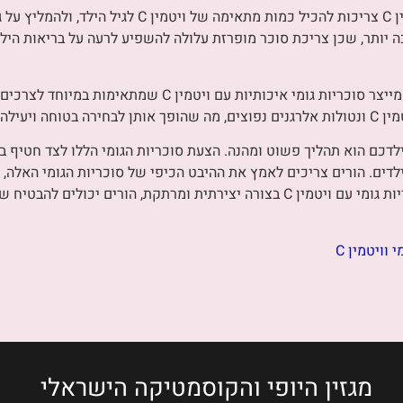
באופן כללי, סוכריות גומי טובות עם ויטמין C צריכות להכיל
כה יותר, שכן צריכת סוכר מופרזת עלולה להשפיע לרעה על בריאות היל
הרבלייף, מותג ידוע בשוק תוספי התזונה, מייצר סוכריות גומי איכ
יאות ילדכם.
יות גומי עם ויטמין C בתזונת ילדכם הוא תהליך פשוט ומהנה. הצעת סוכריות הגומי הללו ל
דים. הורים צריכים לאמץ את ההיבט הכיפי של סוכריות הגומי האלה, ו
מצפים לצרוך מדי יום. על-ידי שילוב סוכריות גומי עם ויטמין C בצורה יצירתית ומרת
 וויטמין C
מגזין היופי והקוסמטיקה הישראלי