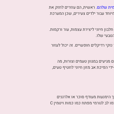
ראשית, הם עוזרים לחזק את
מיוחד עבור ילדים צעירים, שכן המערכת
וני בייצור קולגן, חלבון חיוני ליצירת עצמות, עור ורקמות.
י נזקי רדיקלים חופשיים. זה יכול לעזור
ונות הפיזיים, הורים וילדים כאחד מעריכים את האופי הכיפי והטעים של סוכריות גומי עם ויטמין C. הם מגיעים במגוון טעמים וצורות, מה
די הפיכת אב מזון חיוני לחטיף טעים,
ון הדרושים תוך הימנעות מעודף סוכר או אלרגנים
פוטנציאליים. כדי לעשות את הבחירה הנכונה, חשוב לקרוא את התוויות בקפידה. כשאתם בוחנים את התווית, שימו לב לגורמי מפתח כמו כמות ויטמין C