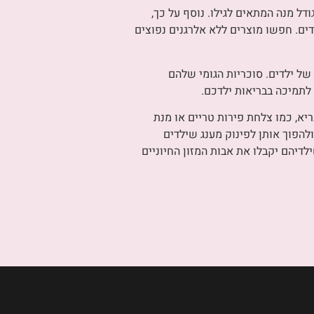
 כמות מתאימה של ויטמין C לגיל הילד, ולהמליץ על גודל מנה המתאים לגילו. נוסף על כך,
דים. חפשו מוצרים ללא אלרגנים נפוצים
ותיות עם ויטמין C שמתאימות במיוחד לצרכים של ילדים. סוכריות הגומי שלהם
צד חטיף בריא, כמו צלחת פירות טריים או מנת
להפוך אותן לפינוק מענג שילדים
קת, הורים יכולים להבטיח שילדיהם יקבלו את אבות המזון החיוניים