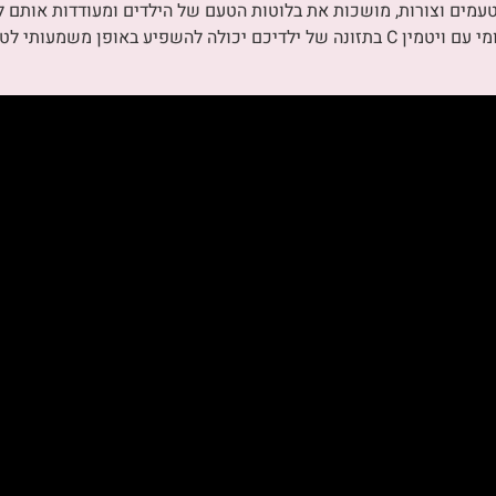
 טעמים וצורות, מושכות את בלוטות הטעם של הילדים ומעודדות אותם ל
ולרווחה שלהם. כהורה, הכללת סוכריות גומי עם ויטמין C בתזונה של ילדיכם יכולה להש