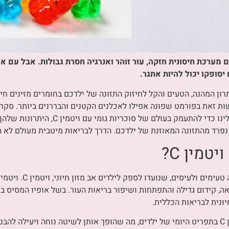
ם מערכת חיסונית חזקה, עור זוהר ואנרגיה חסרת גבולות. אבל עם אכ
סופקו יכול להיות אתגר.
סוכריות גומי עם ויטמין C – הפתרון המהנה, הטעים והקל לחיזוק התזונה של ילדכם בחומרים 
ין C הנחוץ, אלא עושות זאת בפורמט שפונה אפילו לאכלנים הקטנים והבררנים ביות
המופלאות האלה בחיי ילדכם? הצטרפו אלינו כ
 נפרד מהתזונה המאוזנת של ילדכם. הדרך לבריאות מיטבית מעולם לא ה
טמין C?
סוכריות גומי עם ויטמין
ונית לבריאות הכללית.
ניתן לשלב בקלות סוכריות גומי עם ויטמין C בתפריט היומי של ילדים, מה שהופך אותן לשיטה נ