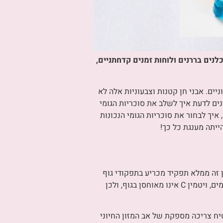
לנים בררנים ולוחות זמנים קדחתניים,
מזינים חיוניים. אבני חן קטנות וצבעוניות אלה לא
ר. סקרנים לדעת איך לשלב את סוכריות הגומי
די להתעמק בעולם של סוכריות גומי עם ויטמין C, היתרונות שלהן, איך לבחור את סוכריות הגומי הנכונות
ייתה מענגת כל כך!
 C הן תוספי תזונה טעימים ולעיסים, שנועדו לספק לילדים אב מזון חיוני, ויטמין C. ויטמין זה ממלא תפקיד מכריע בתפקודי גוף
שונים, כולל שמירה על מערכת חיסון בריאה, קידום גדילה והתפתחות ושיפור בריאות העור. בשל אופיו המסיס במים, ויטמין C אינו מאוחסן בגוף, ולכן
וחה ויעילה להבטיח צריכה מספקת של אב המזון החיוני