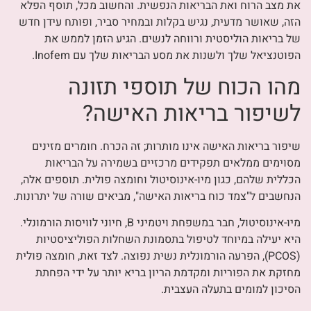
את מצב הרוח ואת הבריאות הנפשית. והחשוב מכל, תוסף הפלא
הזה, שאושר מדעית, נגיש בקלות ובמחיר סביר, ופותח עידן חדש
של בריאות הוליסטית ורווחה לנשים. הגיע הזמן לממש את
הפוטנציאל שלך ולשנות את מסע הבריאות שלך עם Inofem.
מהו הכוח של תוספי תזונה
לשיפור בריאות האישה?
שיפור בריאות האישה אינו מותרות; זה הכרח. חומרים מזינים
מסוימים ממלאים תפקידים מרכזיים בשמירה על הבריאות
הכללית שלהם, כגון מיו-אינוסיטול וחומצה פולית. תוספים אלה,
הנחשבים ל"צמד כוח בריאות האישה", מביאים שורה של יתרונות.
מיו-אינוסיטול, חבר במשפחת ויטמיני B, חיוני לוויסות הורמונלי.
היא יעילה במיוחד לטיפול בתסמונת השחלות הפוליציסטיות
(PCOS), הפרעה הורמונלית נשית נפוצה. לצד זאת, חומצה פולית
מחזקת את הפוריות ומקדמת הריון בריא יותר על ידי הפחתת
הסיכון למומים בתעלה העצבית.