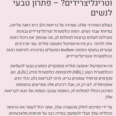
וטריגליצרידים? – פתרון טבעי
לנשים
בעולם המודרני שלנו, שמירה על בריאות הלב היא דאגה עליונה,
במיוחד עבור נשים. רמות כולסטרול וטריגליצרידים גבוהות
מובילות לעתים קרובות למחלות לב, מה שהופך את ניהול רמות
אלה לחיוני. הזן מיו-אינוסיטול וחומצה פולית: שני מרכיבים
טבעיים בתוסף התזונה Inofem הפועלים בסינרגיה לוויסות רמות
הכולסטרול והטריגליצרידים.
מיו-אינוסיטול וחומצה פולית מתפקדים כפתרון טבעי להעלאת
הכולסטרול הטוב (HDL) ולהפחתת כולסטרול מזיק (LDL). הם
מקדמים פרופיל שומנים בריא, חיוני לבריאות הלב וכלי הדם
אופטימלית. לא רק זה, אבל רכיבים אלה מסייעים בהפחתת
הסיכון הכולל למחלות לב, הוספת שכבה נוספת של הגנה לבריאות
שלך.
על ידי הפיכתו לחלק מהשגרה שלך, אתה יכול לשפר את הרווחה
הכללית שלך מבלי להסתמך במידה רבה על תרופות מלאכותיות.